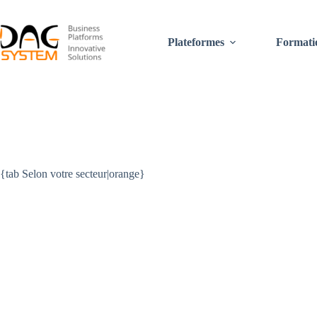
Passer
au
contenu
Plateformes
Formati
{tab Selon votre secteur|orange}