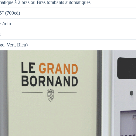
atique à 2 bras ou Bras tombants automatiques
5″ (700cd)
es/min
s
e, Vert, Bleu)