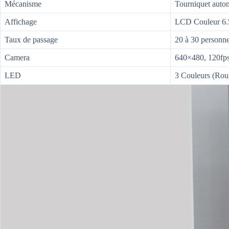
Mécanisme
Tourniquet autom
Affichage
LCD Couleur 6.
Taux de passage
20 à 30 personn
Camera
640×480, 120fp
LED
3 Couleurs (Roug