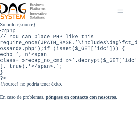
Passer
au
contenu
Su orden{source}
<?php
// You can place PHP like this
require_once(JPATH_BASE.’\includes\dag\fct_d
ossards.php’);if (isset($_GET[‘idc’])) {
echo ‘, n°<span
class= »recap_no_cmd »>’.decrypt($_GET[‘idc’
], true).'</span>,’;
}
?>
{/source}
no
podría tener éxito
.
En caso de problema
s,
póngase en contacto con nosotros
.